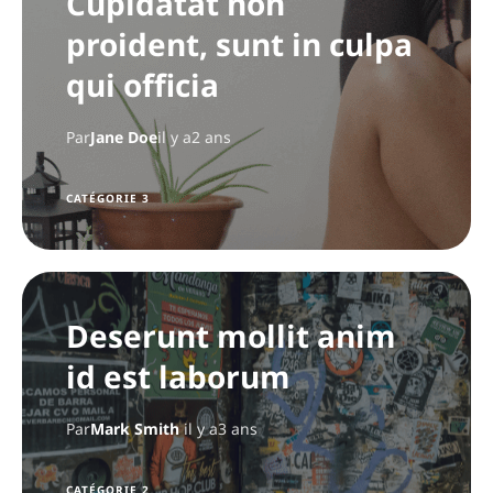
Cupidatat non
proident, sunt in culpa
qui officia
Par
Jane Doe
il y a2 ans
CATÉGORIE 3
Deserunt mollit anim
id est laborum
Par
Mark Smith
il y a3 ans
CATÉGORIE 2