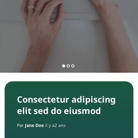
l
e
s
C
o
n
t
a
c
Consectetur adipiscing
t
elit sed do eiusmod
E
Par
Jane Doe
il y a2 ans
q
u