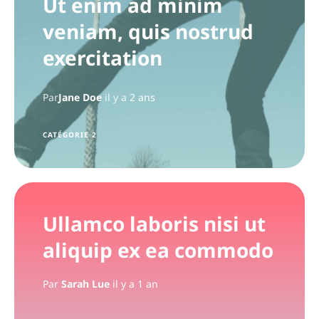
Ut enim ad minim
veniam, quis nostrud
exercitation
Par
Jane Doe
il y a
2 ans
CATÉGORIE 2
Ullamco laboris nisi ut
aliquip ex ea commodo
Par
Sarah Lue
il y a 1 an