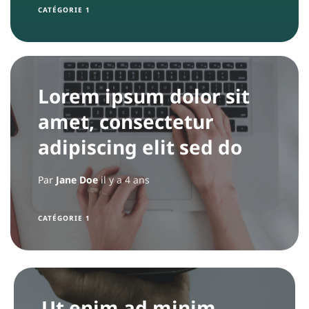
CATÉGORIE 1
i
p
e
Lorem ipsum dolor sit
amet, consectetur
adipiscing elit sed do
Par
Jane Doe
il y a 4 ans
CATÉGORIE 1
Ut enim ad minim