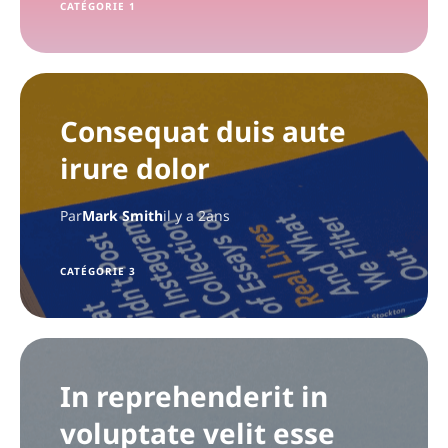
CATÉGORIE 1
Consequat duis aute
irure dolor
Par
Mark Smith
il y a 2ans
CATÉGORIE 3
In reprehenderit in
voluptate velit esse