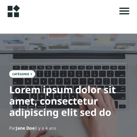
A
c
c
u
i
e
il
CATÉGORIE 1
i
Lorem ipsum dolor sit
A
l
amet, consectetur
r
t
adipiscing elit sed do
i
c
Par
Jane Doe
il y a 4 ans